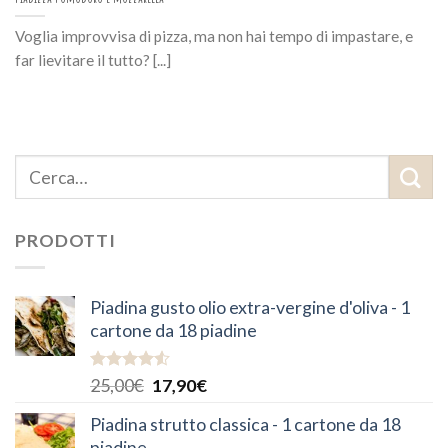
Voglia improvvisa di pizza, ma non hai tempo di impastare, e
far lievitare il tutto? [...]
PRODOTTI
Piadina gusto olio extra-vergine d'oliva - 1
cartone da 18 piadine
Valutato
25,00
€
17,90
€
4.50
su 5
Piadina strutto classica - 1 cartone da 18
piadine