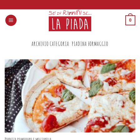
Skip
to
0
content
ARCHIVIO CATEGORIA:
PIADINA FORMAGGIO
Piadizza pomodoro e mozzarella