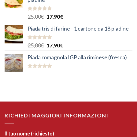
Valutato
25,00
€
17,90
€
5.00
su 5
Piada tris di farine - 1 cartone da 18 piadine
Valutato
25,00
€
17,90
€
5.00
su 5
Piada romagnola IGP alla riminese (fresca)
Valutato
4.90
su 5
RICHIEDI MAGGIORI INFORMAZIONI
Il tuo nome (richiesto)