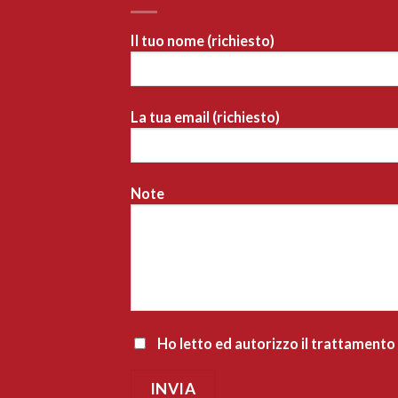
Indicazioni stradali
Il tuo nome (richiesto)
Sapori & Dintorni Conad
Viale Amerigo Vespucci, 131, 47921 Rimini RN, Italia
47921 rimini
La tua email (richiesto)
Vedi sulla mappa
1.3 km
Note
Indicazioni stradali
Conad City (Rimini Centro)
Via Saffi, 65
47923 Rimini
Ho letto ed autorizzo il trattamento
Vedi sulla mappa