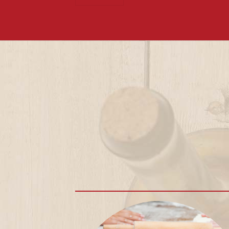
1.5 km
Indicazioni stradali
Conad City Via della Fiera, 2
Via della Fiera, 2
47900 rimini
Vedi sulla mappa
1.6 km
Indicazioni stradali
Conad Superstore Il Lago (di fronte Palacongressi)
Via della Fiera, 50
47923 Rimini
Vedi sulla mappa