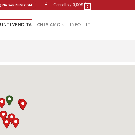
Carrello /
0,00
€
@PIADARIMINI.COM
0
UNTI VENDITA
CHI SIAMO
INFO
IT