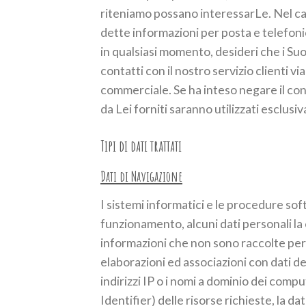
riteniamo possano interessarLe. Nel cas
dette informazioni per posta e telefon
in qualsiasi momento, desideri che i Su
contatti con il nostro servizio clienti v
commerciale. Se ha inteso negare il co
da Lei forniti saranno utilizzati esclus
Tipi di dati trattati
Dati di Navigazione
I sistemi informatici e le procedure so
funzionamento, alcuni dati personali la c
informazioni che non sono raccolte per 
elaborazioni ed associazioni con dati det
indirizzi IP o i nomi a dominio dei compu
Identifier) delle risorse richieste, la dat