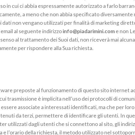
o in cui ci abbia espressamente autorizzato a farlo barran
icamente, a meno che non abbia specificato diversamente n
oi dati non vengano utilizzati per finalità di marketing dir
ia email al seguente indirizzo
info@piadarimini.com
e non Le
nsenso al trattamento dei Suoi dati, non riceverà mai alcu
ivamente per rispondere alla Sua richiesta.
ftware preposte al funzionamento di questo sito internet a
ui trasmissione è implicita nell’uso dei protocolli di comuni
essere associate a interessati identificati, ma che per lor
enuti da terzi, permettere di identificare gli utenti. In que
ter utilizzati dagli utenti che si connettono al sito, gli ind
a e l’orario della richiesta, il metodo utilizzato nel sottoporr