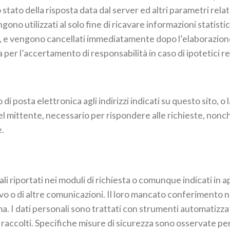
 stato della risposta data dal server ed altri parametri rela
ono utilizzati al solo fine di ricavare informazioni statisti
 e vengono cancellati immediatamente dopo l’elaborazione. 
per l’accertamento di responsabilità in caso di ipotetici rea
o di posta elettronica agli indirizzi indicati su questo sito,
el mittente, necessario per rispondere alle richieste, nonché
e.
nali riportati nei moduli di richiesta o comunque indicati in 
tivo o di altre comunicazioni. Il loro mancato conferimento 
a. I dati personali sono trattati con strumenti automatizza
 raccolti. Specifiche misure di sicurezza sono osservate per p