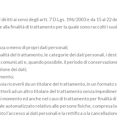
ti diritti ai sensi degli artt. 7 D.Lgs. 196/2003 e da 15 al 
alla finalità di trattamento per la quale sono raccolti i su
za o meno di propri dati personali;
nalità del trattamento, le categorie dei dati personali, i dest
o comunicati e, quando possibile, il periodo di conservazion
zione dei dati;
tamento;
ossia riceverli da un titolare del trattamento, in un formato
tterli ad un altro titolare del trattamento senza impedimen
asi momento ed anche nel caso di trattamento per finalità di
le automatizzato relativo alle persone ﬁsiche, compresa la
o l’accesso ai dati personali e la rettifica o la cancellazione