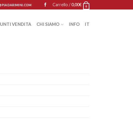
Carrello /
0,00
€
@PIADARIMINI.COM
0
UNTI VENDITA
CHI SIAMO
INFO
IT