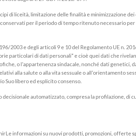
pi di liceità, limitazione delle finalità e minimizzazione dei 
conservati per il periodo di tempo ritenuto necessario per 
s. 196/2003 e degli articoli 9 e 10 del Regolamento UE n. 2
ie particolari di dati personali” e cioè quei dati che rivelano
osofiche, o l’appartenenza sindacale, nonché dati genetici, da
ativi alla salute o alla vita sessuale o all’orientamento ses
io Suo libero ed esplicito consenso.
ecisionale automatizzato, compresa la profilazione, di cui a
Le informazioni su nuovi prodotti, promozioni, offerte spe