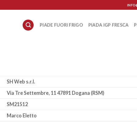
INFO
PIADE FUORI FRIGO
PIADA IGP FRESCA
P
SH Web s.r.l.
Via Tre Settembre, 11 47891 Dogana (RSM)
SM21512
Marco Eletto