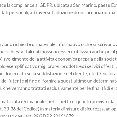
 la compliance al GDPR, ubicata a San Marino, paese Extr
dati personali, attraverso l’adozione di una propria norma
inviano richieste di materiale informativo o che si iscrivono 
ione richiesta. Tali dati possono essere utilizzati anche per 
) svolgimento della attività economica propria della società; 
olo esemplificativo migliorare i prodotti ed i servizi offert
che di mercato sulla soddisfazione del cliente, etc.). Qualor
ell’utente al fine di fornire a quest’ultimo un determinato s
, che verranno trattati esclusivamente per le finalità di er
omatizzata e/o manuale, nel rispetto di quanto previsto da
tt. 33-36 del Codice) in materia di misure di sicurezza, ad 
previsto dagli art. 29 GDPR 2016/ 679.