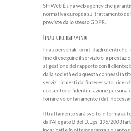
SH Web È una web agency che garantisce
normativa europea sul trattamento dei 
previste dallo stesso GDPR.
Finalità del trattamento
I dati personali forniti dagli utenti che 
fine di eseguire il servizio o la prestaz
a) gestione del rapporto con il cliente; b
dalla società ed a questa connessi (a tit
servizi richiesti dall’interessato; ricer
consentono l’identificazione personale d
fornire volontariamente i dati necessari
Il trattamento sarà svolto in forma aut
dall’Allegato B del D.Lgs. 196/2003 (ar
incaricati e in ottemperanza a quanto 