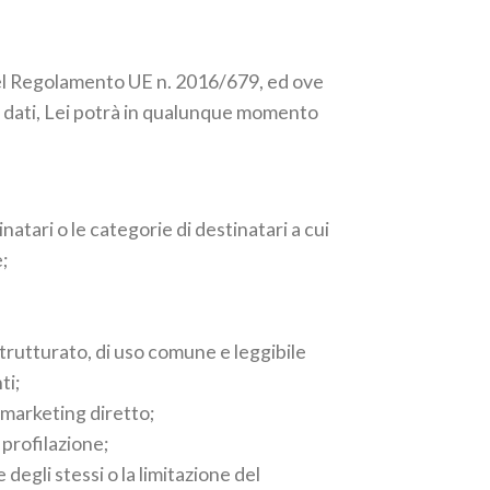
22 del Regolamento UE n. 2016/679, ed ove
oi dati, Lei potrà in qualunque momento
inatari o le categorie di destinatari a cui
e;
 strutturato, di uso comune e leggibile
ti;
 marketing diretto;
 profilazione;
 degli stessi o la limitazione del