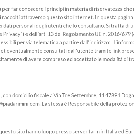
per far conoscere i principi in materia di riservatezza che
dati raccolti attraverso questo sito internet. In questa pagin
 dati personali degli utenti che lo consultano. Si tratta di u
ce Privacy”) e dell’art. 13 del Regolamento UE n. 2016/679
sibili per via telematica a partire dall’indirizzo: . L’informa
rnet eventualmente consultati dall’utente tramite link presen
licitamente di avere compreso ed accettato le modalità di 
., con domicilio fiscale a Via Tre Settembre, 11 47891 Dog
@piadarimini.com. La stessa è Responsabile della protezio
 questo sito hanno luogo presso server farm in Italia ed Eu