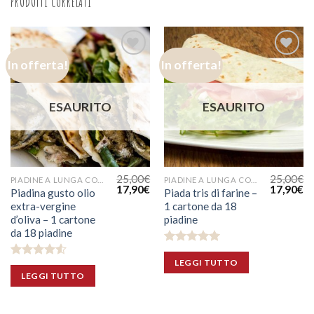
PRODOTTI CORRELATI
In offerta!
In offerta!
Aggiungi
Aggiungi
alla lista
alla lista
dei
dei
desideri
desideri
ESAURITO
ESAURITO
25,00
€
25,00
€
PIADINE A LUNGA CONSERVAZIONE
PIADINE A LUNGA CONSERVAZIONE
17,90
€
17,90
€
Piadina gusto olio
Piada tris di farine –
extra-vergine
1 cartone da 18
d’oliva – 1 cartone
piadine
da 18 piadine
Valutato
LEGGI TUTTO
5.00
su 5
Valutato
LEGGI TUTTO
4.50
su 5