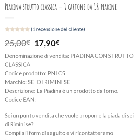
Piadina strutto classica – 1 cartone da 18 piadine
(
1
recensione del cliente)
Valutato
1
25,00
17,90
€
€
5.00
su 5
su base di
recensioni
Denominazione di vendita: PIADINA CON STRUTTO
CLASSICA
Codice prodotto: PNLC5
Marchio: SEI DI RIMINI SE
Descrizione: La Piadina è un prodotto da forno.
Codice EAN:
Sei un punto vendita che vuole proporre la piada di sei
di Rimini se?
Compila il form di seguito e vi ricontatteremo