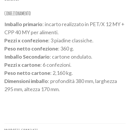
CONFEZIONAMENTO
Imballo primario
: incarto realizzato in PET/X 12 MY +
CPP 40 MY per alimenti.
Pezzi x confezione
: 3 piadine classiche.
Peso netto confezione
: 360 g.
Imballo Secondario
: cartone ondulato.
Pezzi x cartone
: 6 confezioni.
Peso netto cartone
: 2,160 kg.
Dimensioni imballo
: profondità 380 mm, larghezza
295 mm, altezza 170 mm.