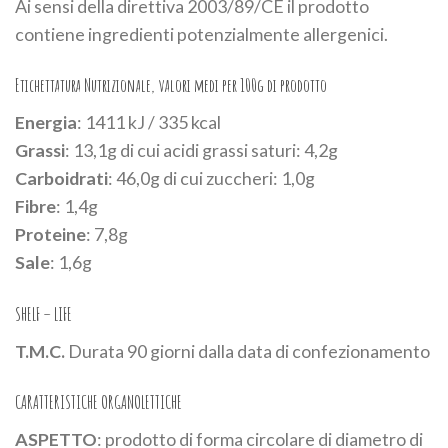
Ai sensi della direttiva 2003/89/CE il prodotto
contiene ingredienti potenzialmente allergenici.
Etichettatura Nutrizionale, valori medi per 100g di prodotto
Energia
: 1411 kJ / 335 kcal
Grassi
: 13,1g di cui acidi grassi saturi: 4,2g
Carboidrati
: 46,0g di cui zuccheri: 1,0g
Fibre
: 1,4g
Proteine
: 7,8g
Sale
: 1,6g
SHELF – LIFE
T.M.C.
Durata 90 giorni dalla data di confezionamento
CARATTERISTICHE ORGANOLETTICHE
ASPETTO
: prodotto di forma circolare di diametro di