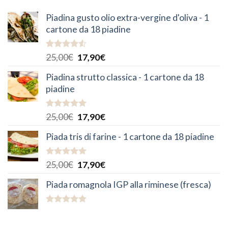
Piadina gusto olio extra-vergine d'oliva - 1
cartone da 18 piadine
Valutato
25,00
€
17,90
€
4.50
su 5
Piadina strutto classica - 1 cartone da 18
piadine
Valutato
25,00
€
17,90
€
5.00
su 5
Piada tris di farine - 1 cartone da 18 piadine
Valutato
25,00
€
17,90
€
5.00
su 5
Piada romagnola IGP alla riminese (fresca)
Valutato
4.90
su 5