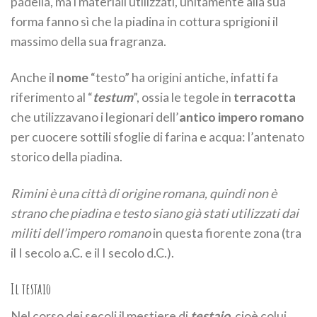
padella, ma i materiali utilizzati, unitamente alla sua
forma fanno sì che la piadina in cottura sprigioni il
massimo della sua fragranza.
Anche il
nome
“testo” ha origini antiche, infatti fa
riferimento al “
testum
”, ossia le tegole in
terracotta
che utilizzavano i legionari dell’
antico impero romano
per cuocere sottili sfoglie di farina e acqua: l’antenato
storico della piadina.
Rimini è una città di origine romana, quindi non è
strano che piadina e testo siano già stati utilizzati dai
militi dell’impero romano
in questa fiorente zona (tra
il I secolo a.C. e il I secolo d.C.).
Il testaio
Nel corso dei secoli il mestiere di
testaio
, cioè colui