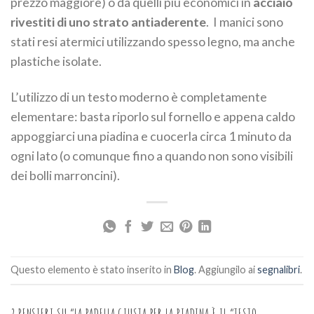
prezzo maggiore) o da quelli più economici in
acciaio
rivestiti di uno strato antiaderente
. I manici sono
stati resi atermici utilizzando spesso legno, ma anche
plastiche isolate.
L’utilizzo di un testo moderno è completamente
elementare: basta riporlo sul fornello e appena caldo
appoggiarci una piadina e cuocerla circa 1 minuto da
ogni lato (o comunque fino a quando non sono visibili
dei bolli marroncini).
Questo elemento è stato inserito in
Blog
. Aggiungilo ai
segnalibri
.
2 PENSIERI SU “
LA PADELLA GIUSTA PER LA PIADINA È IL “TESTO