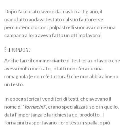
Dopo l’accurato lavoro da mastro artigiano, il
manufatto andava testato dal suo fautore: se
percuotendolo con i polpastrelli suonava come una
campana allora aveva fatto un ottimo lavoro!
E il fornacino
Anche fare il
commerciante
di testi era un lavoro che
aveva molto mercato, infatti non c’era cucina
romagnola (e non c’è tuttora!) che non abbia almeno
un testo.
In epoca storica i venditori di testi, che avevano il
nome di “
fornacini
”, erano specializzati solo in quello,
data l’importanza e la richiesta del prodotto. I
fornacini trasportavano i loro testi in spalla, o più