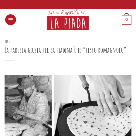
Skip
to
0
content
BLOG
La padella giusta per la piadina è il “testo romagnolo”